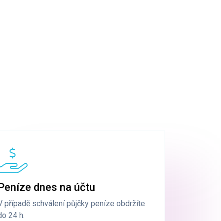
Peníze dnes na účtu
V případě schválení půjčky peníze obdržíte
do 24 h.