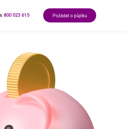
a:
800 023 615
Požádat o půjčku