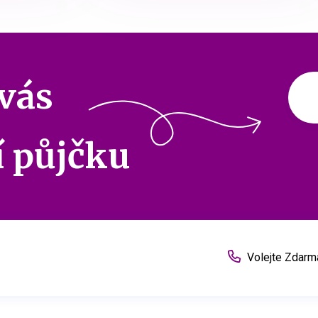
 vás
í půjčku
Volejte Zdarm