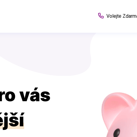
Volejte Zdarm
ro vás
jší