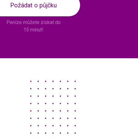
Požádat o půjčku
Peníze můžete získat do
15 minut!