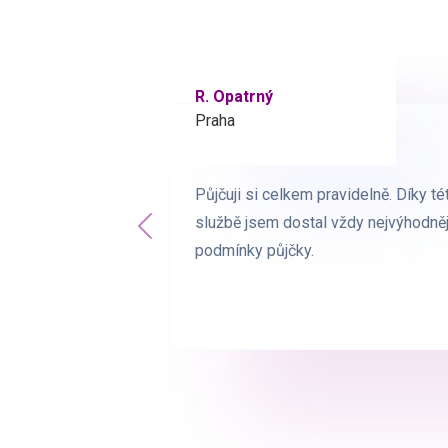
R. Opatrný
K. Novák
Praha
Brno
Půjčuji si celkem pravidelně. Díky té
Půjčuji si celkem pravidelně. Díky té
službě jsem dostal vždy nejvýhodněj
službě jsem dostal vždy nejvýhodněj
Předchozí
podmínky půjčky.
podmínky půjčky.