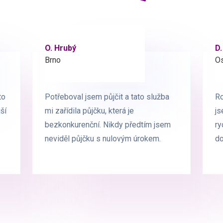
O. Hrubý
D. Starý
D.
L.
Brno
Praha
Os
Os
to
to
Potřeboval jsem půjčit a tato služba
Potřeboval jsem půjčit a tato služba
Ro
Ro
ší
ší
mi zařídila půjčku, která je
mi zařídila půjčku, která je
js
js
bezkonkurenční. Nikdy předtím jsem
bezkonkurenční. Nikdy předtím jsem
ry
ry
neviděl půjčku s nulovým úrokem.
neviděl půjčku s nulovým úrokem.
d
d