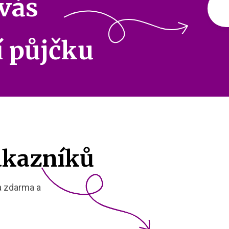
 vás
í půjčku
ákazníků
la zdarma a