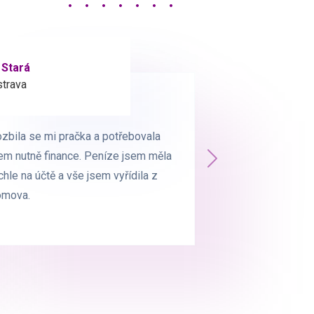
 Stará
 Milá
trava
trava
zbila se mi pračka a potřebovala
zbila se mi pračka a potřebovala
em nutně finance. Peníze jsem měla
em nutně finance. Peníze jsem měla
Další
chle na účtě a vše jsem vyřídila z
chle na účtě a vše jsem vyřídila z
omova.
omova.