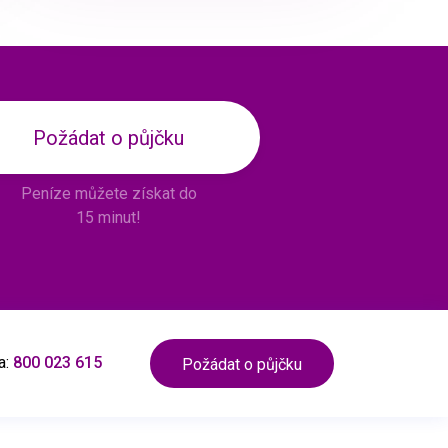
Požádat o půjčku
Peníze můžete získat do
15 minut!
a:
800 023 615
Požádat o půjčku